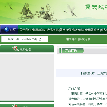
首页
关于我们
|
食用菌知识
|
产品文化
|
菌类资讯
|
营养保健
|
食用菌种类
|
验方
当前日期: 8/9/2026 星期 七
相关介绍
|
在线定单
最新公告
产品订购
【 整理发布：王力野生灵
产品介绍：
形态特征：子实体中等至稍大
褐色鳞片，边缘有时纵裂或有
褐色至黑褐色，稠密，离生，不等