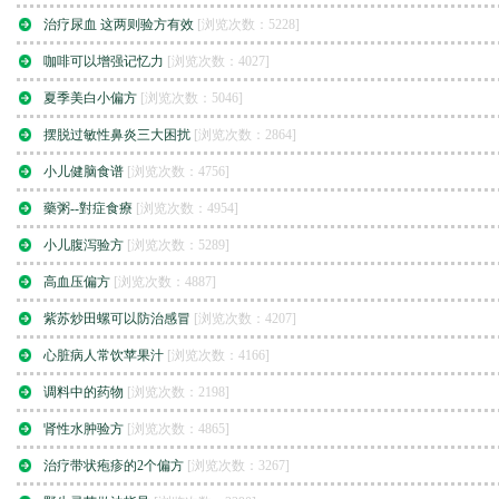
治疗尿血 这两则验方有效
[浏览次数：5228]
咖啡可以增强记忆力
[浏览次数：4027]
夏季美白小偏方
[浏览次数：5046]
摆脱过敏性鼻炎三大困扰
[浏览次数：2864]
小儿健脑食谱
[浏览次数：4756]
藥粥--對症食療
[浏览次数：4954]
小儿腹泻验方
[浏览次数：5289]
高血压偏方
[浏览次数：4887]
紫苏炒田螺可以防治感冒
[浏览次数：4207]
心脏病人常饮苹果汁
[浏览次数：4166]
调料中的药物
[浏览次数：2198]
肾性水肿验方
[浏览次数：4865]
治疗带状疱疹的2个偏方
[浏览次数：3267]