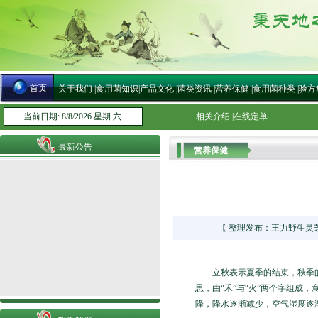
首页
关于我们
|
食用菌知识
|
产品文化
|
菌类资讯
|
营养保健
|
食用菌种类
|
验方
当前日期: 8/8/2026 星期 六
相关介绍
|
在线定单
最新公告
营养保健
【 整理发布：王力野生灵芝网 
立秋表示夏季的结束，秋季的开
思，由“禾”与“火”两个字组成
降，降水逐渐减少，空气湿度逐