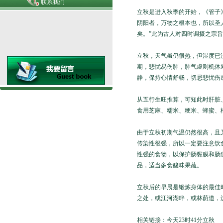
联系我们
立秋是进入秋季的开始，《管子》
阴阳者，万物之根本也，所以圣
矣。”此为古人对四时调摄之宗
立秋，天气虽仍很热，但湿度已
期，悲忧易伤肺，肺气虚则机体
静，保持心情舒畅，切忌悲忧伤
从五行生旺推算，可知此时肝脏
食用芝麻、糯米、粳米、蜂蜜、
由于立秋初期气温仍然很高，且
传染性很强，所以一定要注意饮
性强的食物，以保护肠黏膜和肠
品，适当多食酸味果蔬。
立秋后的早晨是锻炼身体的最佳
之处，或江河湖畔，或林荫道，
相关链接：今天23时41分立秋